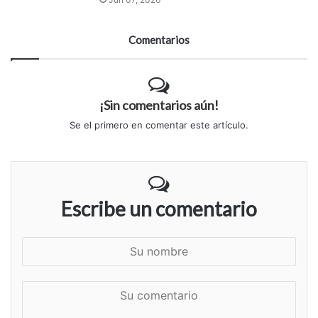
Comentarios
¡Sin comentarios aún!
Se el primero en comentar este artículo.
Escribe un comentario
S
u
n
S
o
u
m