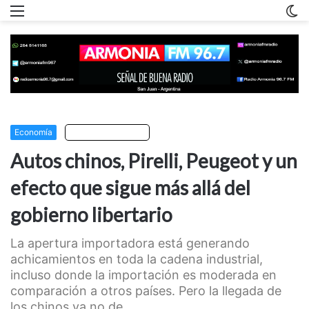
Menu
C
m
Economía
Escuchar artículo
Autos chinos, Pirelli, Peugeot y un
efecto que sigue más allá del
gobierno libertario
La apertura importadora está generando
achicamientos en toda la cadena industrial,
incluso donde la importación es moderada en
comparación a otros países. Pero la llegada de
los chinos ya no de...