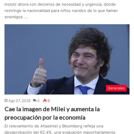
insistir ahora con decretos de necesidad y urgencia, donde
restringe la nacionalidad para niños nacidos de lo que llaman
enemigos ...
Generales
Ago 07, 2026
0
0
Cae la imagen de Milei y aumenta la
preocupación por la economía
El relevamiento de AtlasIntel y Bloomberg refleja una
desaprobación del 62,4%, una evaluación mayoritariamente