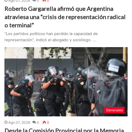
Ago 07, 2026
0
0
Roberto Gargarella afirmó que Argentina
atraviesa una “crisis de representación radical
o terminal”
“Los partidos políticos han perdido la capacidad de
representación”, indicó el abogado y sociólogo. ...
Generales
Ago 07, 2026
0
0
Desde la Comisión Provincial por la Memoria