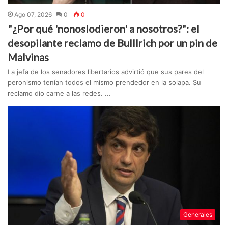
Ago 07, 2026
0
0
"¿Por qué 'nonoslodieron' a nosotros?": el
desopilante reclamo de Bulllrich por un pin de
Malvinas
La jefa de los senadores libertarios advirtió que sus pares del
peronismo tenían todos el mismo prendedor en la solapa. Su
reclamo dio carne a las redes. ...
Generales