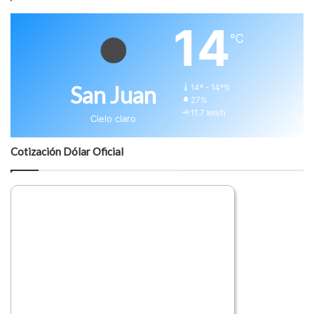
14
℃
San Juan
14º - 14º%
27%
11.7 km/h
Cielo claro
Cotización Dólar Oficial