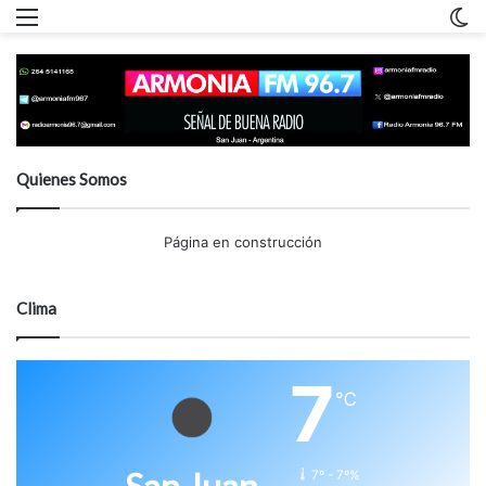
Menu
C
m
Quienes Somos
Página en construcción
Clima
7
℃
7º - 7º%