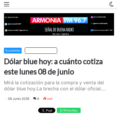
Menu
C
m
Economía
Escuchar artículo
Dólar blue hoy: a cuánto cotiza
este lunes 08 de junio
Mirá la cotización para la compra y venta del
dólar blue hoy.La brecha con el dólar oficial....
08 Junio 2026
0
null
WhatsApp