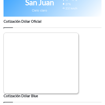
San Juan
11º - 11º%
27%
23.1 km/h
Cielo claro
Cotización Dólar Oficial
Cotización Dólar Blue