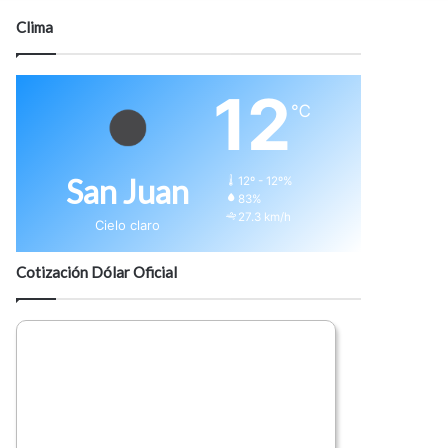
modo
Clima
12
℃
San Juan
12º - 12º%
83%
27.3 km/h
Cielo claro
Cotización Dólar Oficial