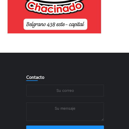
Contacto
Su
correo
Su
mensaje