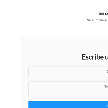
¡Sin 
Se el primero
Escribe 
S
u
n
S
o
u
m
c
b
o
r
m
e