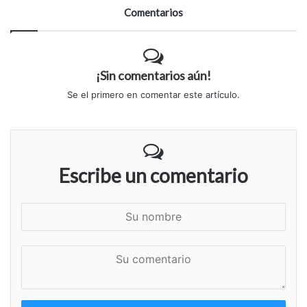
Comentarios
¡Sin comentarios aún!
Se el primero en comentar este artículo.
Escribe un comentario
S
u
n
S
o
u
m
c
b
o
r