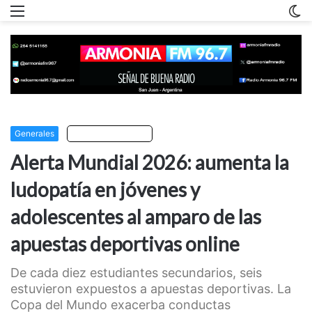
Menu
C
m
Generales
Escuchar artículo
Alerta Mundial 2026: aumenta la
ludopatía en jóvenes y
adolescentes al amparo de las
apuestas deportivas online
De cada diez estudiantes secundarios, seis
estuvieron expuestos a apuestas deportivas. La
Copa del Mundo exacerba conductas