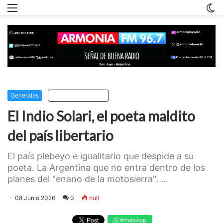
Menu
C
m
Generales
Escuchar artículo
El Indio Solari, el poeta maldito
del país libertario
El país plebeyo e igualitario que despide a su
poeta. La Argentina que no entra dentro de los
planes del "enano de la motosierra". ...
08 Junio 2026
0
null
WhatsApp