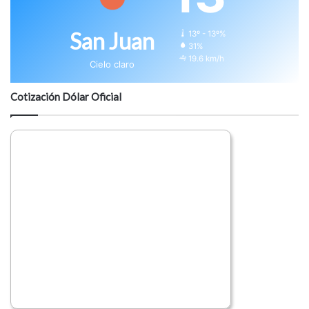
San Juan
13º - 13º%
31%
19.6 km/h
Cielo claro
Cotización Dólar Oficial