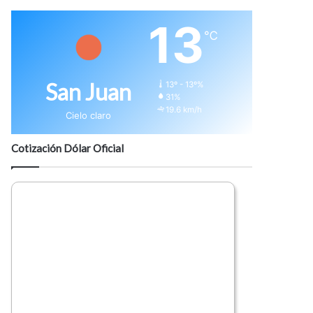
13
℃
San Juan
13º - 13º%
31%
19.6 km/h
Cielo claro
Cotización Dólar Oficial