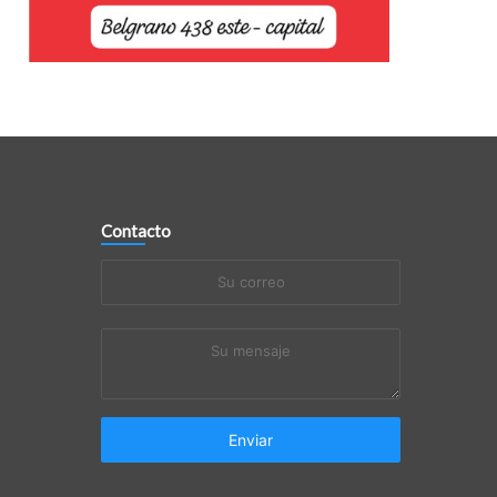
Contacto
Su
correo
Su
mensaje