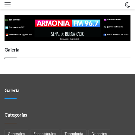
Menu
C
m
Galería
Galería
Categorías
Generales
Espectáculos
Tecnología
Deportes